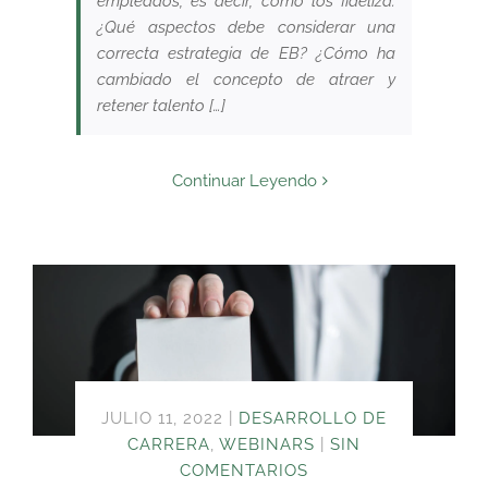
empleados, es decir, cómo los fideliza.
¿Qué aspectos debe considerar una
correcta estrategia de EB? ¿Cómo ha
cambiado el concepto de atraer y
retener talento […]
Continuar Leyendo
JULIO 11, 2022
|
DESARROLLO DE
CARRERA
,
WEBINARS
|
SIN
COMENTARIOS