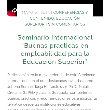
MAYO 19, 2023
|
CONFERENCIAS Y
CONTENIDO
,
EDUCACIÓN
SUPERIOR
|
SIN COMENTARIOS
Seminario Internacional
“Buenas prácticas en
empleabilidad para la
Educación Superior”
Participación en la mesa redonda de este Seminario
Internacional en el que destacadas invitadas como
Jehona Serhati, Tanja Hinterstoisser, Ph.D., Natalia
Orellana G., PhD y Juliana Guaqueta, compartimos
buenas prácticas y recomendaciones para abordar la
temática desde las instituciones educativas,