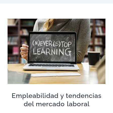
Ver
imagen
más
grande
Empleabilidad y tendencias
del mercado laboral